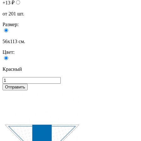
+13 ₽
от 201 шт.
Размер:
56х113 см.
Цвет:
Красный