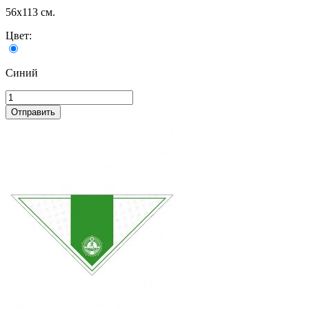
56х113 см.
Цвет:
Синий