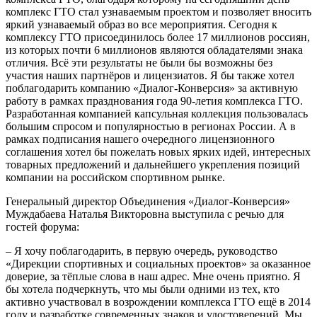
комплекс ГТО стал узнаваемым проектом и позволяет вносить
яркий узнаваемый образ во все мероприятия. Сегодня к
комплексу ГТО присоединилось более 17 миллионов россиян,
из которых почти 6 миллионов являются обладателями знака
отличия. Всё эти результаты не были бы возможны без
участия наших партнёров и лицензиатов. Я бы также хотел
поблагодарить компанию «Диалог-Конверсия» за активную
работу в рамках празднования года 90-летия комплекса ГТО.
Разработанная компанией капсульная коллекция пользовалась
большим спросом и популярностью в регионах России. А в
рамках подписания нашего очередного лицензионного
соглашения хотел бы пожелать новых ярких идей, интересных
товарных предложений и дальнейшего укрепления позиций
компании на российском спортивном рынке.
Генеральный директор Объединения «Диалог-Конверсия»
Муждабаева Наталья Викторовна выступила с речью для
гостей форума:
– Я хочу поблагодарить, в первую очередь, руководство
«Дирекции спортивных и социальных проектов» за оказанное
доверие, за тёплые слова в наш адрес. Мне очень приятно. Я
бы хотела подчеркнуть, что мы были одними из тех, кто
активно участвовал в возрождении комплекса ГТО ещё в 2014
году и разработке современных знаков и удостоверений. Мы