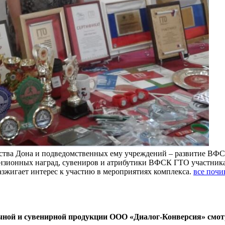
а Дона и подведомственных ему учреждений – развитие ВФСК
нзионных наград, сувениров и атрибутики ВФСК ГТО участник
зжигает интерес к участию в мероприятиях комплекса.
все почи
чной и сувенирной продукции ООО «Диалог-Конверсия» смот